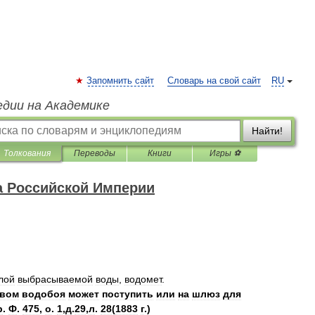
Запомнить сайт
Словарь на свой сайт
RU
едии на Академике
Найти!
Толкования
Переводы
Книги
Игры ⚽
а Российской Империи
лой
выбрасываемой
воды
,
водомет
.
твом
водобоя
может
поступить
или
на
шлюз
для
р
.
Ф
.
475
,
о
.
1
,
д
.
29
,
л
.
28
(
1883
г
.)