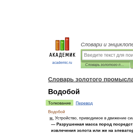
Словари и энциклоп
academic.ru
Словарь золотого промысла Российской Империи
Словарь золотого промысл
Водобой
Толкование
Перевод
Водобой
м
.
Устройство
,
приводимое
в
движение
си
—
Разрушенная
масса
пород
посредс
извлечения
золота
или
же
на
элевато