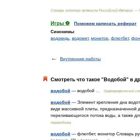
Словарь
золотого
промысла
Российской
Империи
. —
Игры ⚽
Поможем написать реферат
Синонимы
:
водокидь
,
водомет
,
монитор
,
флютбет
,
фон
Внутренние работы
Смотреть что такое "Водобой" в д
водобой
— водобой …
Орфографический сло
водобой
— Элемент крепления дна водото
виде массивной плиты, предназначенной д
переливающегося потока воды, а также д
переводчика
водобой
— флютбет, монитор Словарь русс