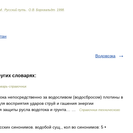
М
.
:
Русский
путь
.
.
О
.
В
.
Борхвальдт
.
1998
.
тан
Водовозка
ругих словарях:
варь-справочник
ка непосредственно за водосливом (водосбросом) плотины в
ля восприятия ударов струй и гашения энергии
ля защиты русла водотока и грунта… …
Справочник технического
ких синонимов. водобой сущ., кол во синонимов: 5 •