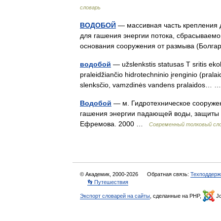
словарь
ВОДОБОЙ
— массивная часть крепления 
для гашения энергии потока, сбрасываемо
основания сооружения от размыва (Болг
водобой
— užslenkstis statusas T sritis ekol
praleidžiančio hidrotechninio įrenginio (pralai
slenksčio, vamzdinės vandens pralaidos…
Водобой
— м. Гидротехническое сооруже
гашения энергии падающей воды, защиты р
Ефремова. 2000 …
Современный толковый сло
© Академик, 2000-2026
Обратная связь:
Техподдерж
👣 Путешествия
Экспорт словарей на сайты
, сделанные на PHP,
Jo