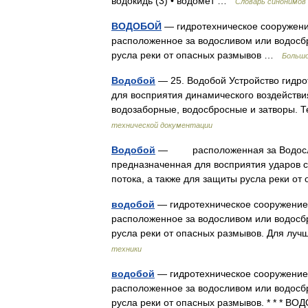
водокидь (3) • водомет …
Словарь синонимов
ВОДОБОЙ
— гидротехническое сооружение
расположенное за водосливом или водосб
русла реки от опасных размывов …
Большо
Водобой
— 25. Водобой Устройство гидро
для восприятия динамического воздействи
водозаборные, водосбросные и затворы.
технической документации
Водобой
— расположенная за Водосливо
предназначенная для восприятия ударов 
потока, а также для защиты русла реки 
водобой
— гидротехническое сооружение 
расположенное за водосливом или водосб
русла реки от опасных размывов. Для лу
техники
водобой
— гидротехническое сооружение 
расположенное за водосливом или водосб
русла реки от опасных размывов. * * *