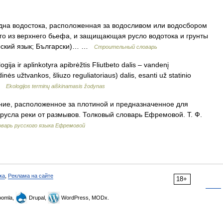
дна водостока, расположенная за водосливом или водосбором
го из верхнего бьефа, и защищающая русло водотока и грунты
арский язык; Български)… …
Строительный словарь
ogija ir aplinkotyra apibrėžtis Fliutbeto dalis – vandenį
dinės užtvankos, šliuzo reguliatoriaus) dalis, esanti už statinio
 …
Ekologijos terminų aiškinamasis žodynas
ние, расположенное за плотиной и предназначенное для
усла реки от размывов. Толковый словарь Ефремовой. Т. Ф.
варь русского языка Ефремовой
ка
,
Реклама на сайте
18+
omla,
Drupal,
WordPress, MODx.