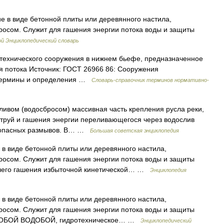
 в виде бетонной плиты или деревянного настила,
росом. Служит для гашения энергии потока воды и защиты
й Энциклопедический словарь
технического сооружения в нижнем бьефе, предназначенное
я потока Источник: ГОСТ 26966 86: Сооружения
 Термины и определения …
Словарь-справочник терминов нормативно-
м (водосбросом) массивная часть крепления русла реки,
струй и гашения энергии переливающегося через водослив
от опасных размывов. В… …
Большая советская энциклопедия
в виде бетонной плиты или деревянного настила,
росом. Служит для гашения энергии потока воды и защиты
чшего гашения избыточной кинетической… …
Энциклопедия
в виде бетонной плиты или деревянного настила,
росом. Служит для гашения энергии потока воды и защиты
 ВОДОБОЙ ВОДОБОЙ, гидротехническое… …
Энциклопедический